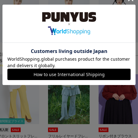
【新サイズ】フード総柄スウェット
【新サイズ】フード総柄スウェット
【新サイズ】フード総柄スウェ
5,940
¥5,940
¥5,940
(税込)
(税込)
(税込)
1
1
期間限定プライス
期間限定プライス
再入荷
SALE
SALE
SALE
フロントスリットフレアパンツ
フリルレイヤードフレアパンツ
リボン付きブラウス