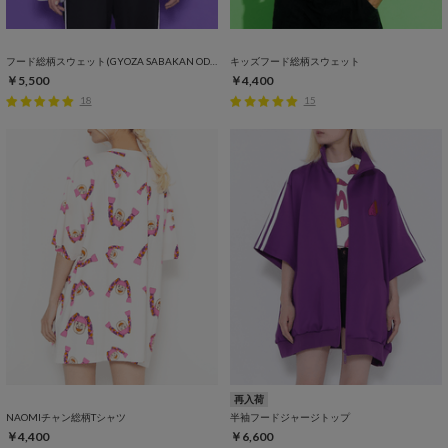
フード総柄スウェット(GYOZA SABAKAN ODEN KABOCHA)
キッズフード総柄スウェット
￥5,500
￥4,400
18
15
再入荷
NAOMIチャン総柄Tシャツ
半袖フードジャージトップ
￥4,400
￥6,600