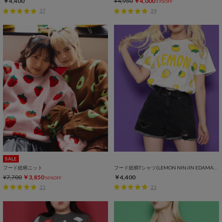
￥4,400
¥4,950
￥4,000
19%OFF
37
34
SALE
フード総柄ニット
フード総柄Tシャツ(LEMON NINJIN EDAMAME)
¥7,700
￥3,850
￥4,400
50%OFF
31
31