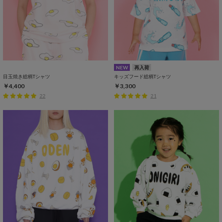
NEW
再入荷
目玉焼き総柄Tシャツ
キッズフード総柄Tシャツ
￥4,400
￥3,300
22
21