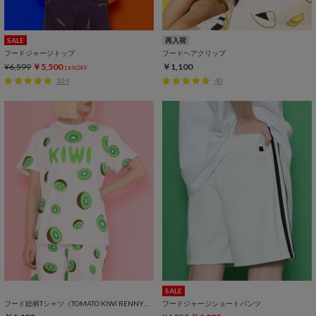
SALE
再入荷
フードジャージトップ
フードヘアクリップ
¥6,599
￥5,500
￥1,100
16%OFF
104
40
SALE
フード総柄Tシャツ（TOMATO KIWI RENNYU）
フードジャージショートパンツ