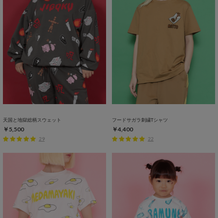
天国と地獄総柄スウェット
フードサガラ刺繍Tシャツ
￥5,500
￥4,400
29
22