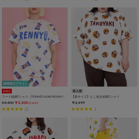
期間限定プライス
SALE
再入荷
フード総柄Tシャツ（TOMATO KIWI RENNYU）
【新サイズ】たこ焼き総柄Tシャツ
¥4,400
￥3,300
￥4,499
25%OFF
37
1