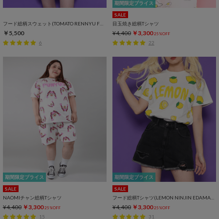
期間限定プライス
SALE
フード総柄スウェット(TOMATO RENNYU FUGU KIWI)
目玉焼き総柄Tシャツ
￥5,500
¥4,400
￥3,300
25%OFF
6
22
期間限定プライス
期間限定プライス
SALE
SALE
NAOMIチャン総柄Tシャツ
フード総柄Tシャツ(LEMON NINJIN EDAMAME)
¥4,400
￥3,300
¥4,400
￥3,300
25%OFF
25%OFF
15
31