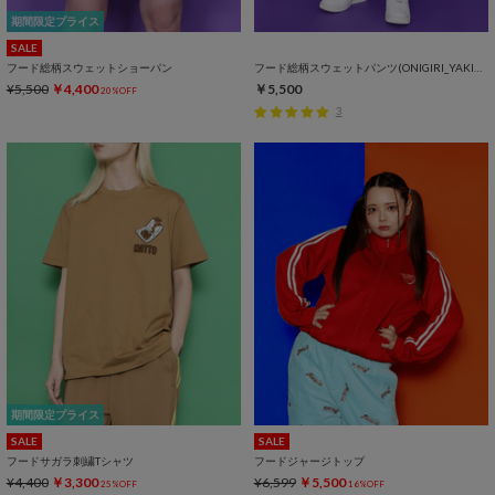
期間限定プライス
SALE
フード総柄スウェットショーパン
フード総柄スウェットパンツ(ONIGIRI_YAKINIKU_NATTO）
¥5,500
￥4,400
￥5,500
20%OFF
3
期間限定プライス
SALE
SALE
フードサガラ刺繍Tシャツ
フードジャージトップ
¥4,400
￥3,300
¥6,599
￥5,500
25%OFF
16%OFF