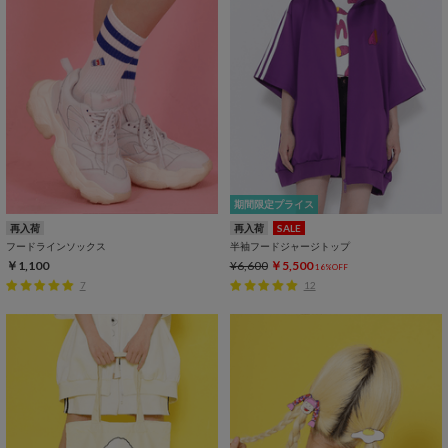
期間限定プライス
再入荷
再入荷
SALE
フードラインソックス
半袖フードジャージトップ
￥1,100
¥6,600
￥5,500
16%OFF
7
12