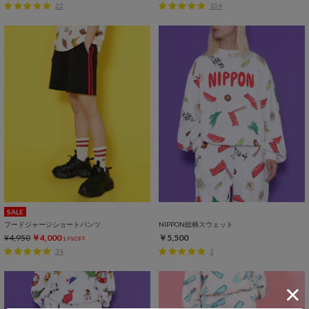
22
104
SALE
フードジャージショートパンツ
NIPPON総柄スウェット
¥4,950
￥4,000
￥5,500
19%OFF
34
3