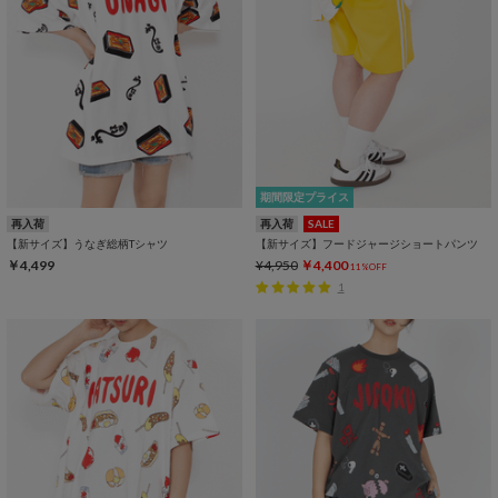
期間限定プライス
再入荷
再入荷
SALE
【新サイズ】うなぎ総柄Tシャツ
【新サイズ】フードジャージショートパンツ
￥4,499
¥4,950
￥4,400
11%OFF
1