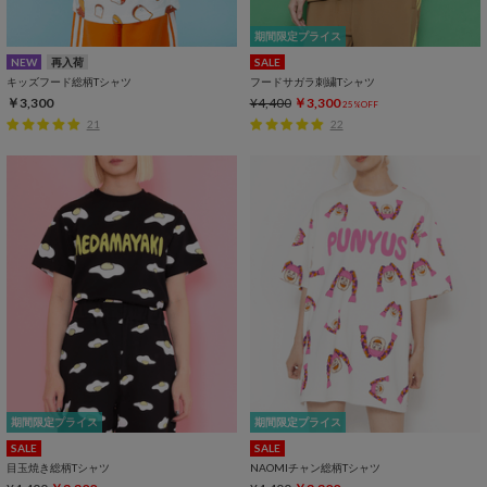
期間限定プライス
NEW
再入荷
SALE
キッズフード総柄Tシャツ
フードサガラ刺繍Tシャツ
￥3,300
¥4,400
￥3,300
25%OFF
21
22
期間限定プライス
期間限定プライス
SALE
SALE
目玉焼き総柄Tシャツ
NAOMIチャン総柄Tシャツ