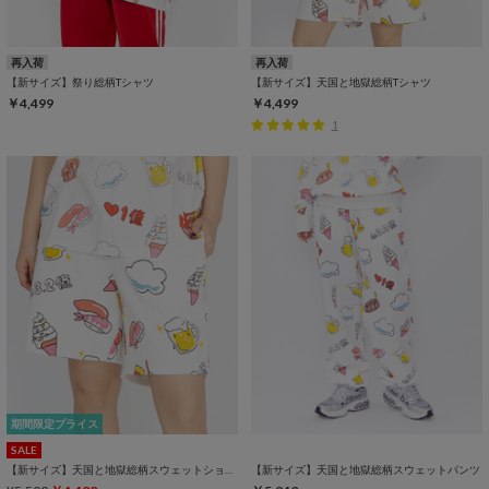
再入荷
再入荷
【新サイズ】祭り総柄Tシャツ
【新サイズ】天国と地獄総柄Tシャツ
￥4,499
￥4,499
1
期間限定プライス
SALE
【新サイズ】天国と地獄総柄スウェットショートパンツ
【新サイズ】天国と地獄総柄スウェットパンツ