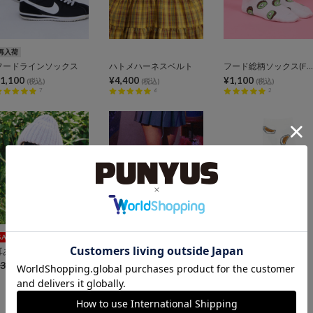
再入荷
フードラインソックス
ハトメハーネスベルト
フード総柄ソックス(FUGU RENNYU KIWI)
1,100
¥4,400
¥1,100
(税込)
(税込)
(税込)
7
6
2
SALE
SALE
耳あて付きニット帽
Playstationラインロゴソックス
フード総柄ソックス
3,300
¥1,650
¥2,200
¥1,000
¥1,100
(税込)
(税込)
(税込)