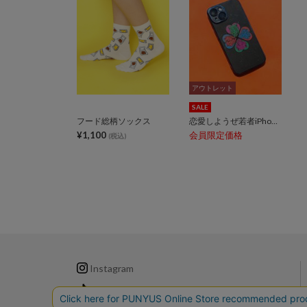
アウトレット
アウトレット
SALE
フード総柄ソックス
恋愛しようぜ若者iPhoneケース
¥1,100
会員限定価格
(税込)
Instagram
TikTok