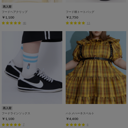
再入荷
フードヘアクリップ
フード柄トートバッグ
￥1,100
￥2,750
40
11
再入荷
フードラインソックス
ハトメハーネスベルト
￥1,100
￥4,400
7
6