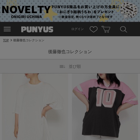
ログイン
TOP
後藤徹也コレクション
後藤徹也コレクション
並び順