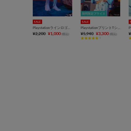
期間限定プライス
期間限定プライス
SALE
SALE
Playstationラインロゴソックス
PlaystationプリントTシャツ
¥2,200
¥1,000
¥5,940
¥3,300
¥
(税込)
(税込)
1