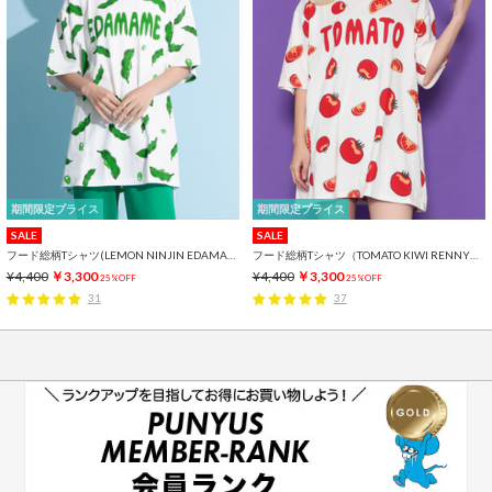
期間限定プライス
期間限定プライス
SALE
SALE
フード総柄Tシャツ(LEMON NINJIN EDAMAME)
フード総柄Tシャツ（TOMATO KIWI RENNYU）
¥4,400
￥3,300
¥4,400
￥3,300
25%OFF
25%OFF
31
37