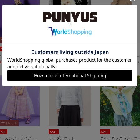
アウトレット
アウトレット
アウトレット
アウトレット
SALE
SALE
SALE
レースキャミワンピース
バックオープンキャミワンピース
リブタートルネックニ
¥3,850
¥2,200
会員限定価格
会員限定価格
(税込)
アウトレット
アウトレット
SALE
SALE
SALE
オーガンジーティアードスカート
ケーブルニット
クルーネックカラーニ