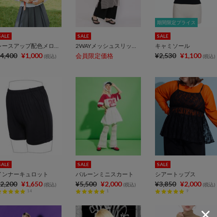
期間限定プライス
期間限定プライス
SALE
SALE
SALE
レースアップ配色メロウTシャツ
2WAYメッシュスリットワンピース
キャミソール
4,400
¥1,000
¥2,530
¥1,100
会員限定価格
(税込)
(税込)
SALE
SALE
SALE
インナーキュロット
バルーンミニスカート
シアートップス
2,200
¥1,650
¥5,500
¥2,000
¥3,850
¥2,000
(税込)
(税込)
(税込)
14
1
9