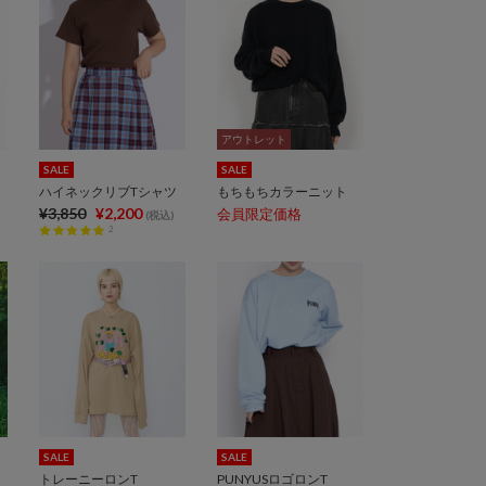
アウトレット
アウトレット
SALE
SALE
ット
ハイネックリブTシャツ
もちもちカラーニット
¥3,850
¥2,200
会員限定価格
(税込)
2
SALE
SALE
ット
トレーニーロンT
PUNYUSロゴロンT