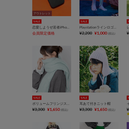
アウトレット
アウトレット
SALE
SALE
恋愛しようぜ若者iPhoneケース
Playstationラインロゴソックス
¥2,200
¥1,000
¥
会員限定価格
(税込)
SALE
SALE
ボリュームフリンジストール
耳あて付きニット帽
¥3,300
¥1,650
¥3,300
¥1,650
¥
(税込)
(税込)