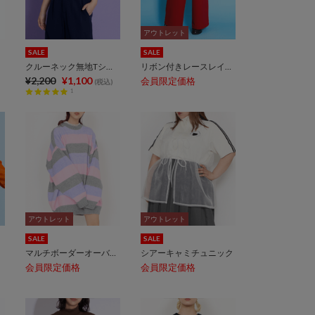
アウトレット
アウトレット
SALE
SALE
クルーネック無地Tシャツ
リボン付きレースレイヤードスカート
¥2,200
¥1,100
会員限定価格
(税込)
1
アウトレット
アウトレット
アウトレット
アウトレット
SALE
SALE
マルチボーダーオーバーニット
シアーキャミチュニック
会員限定価格
会員限定価格