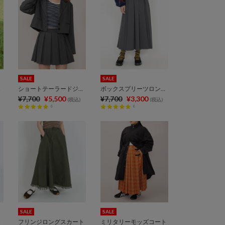
SALE
SALE
ート
ショートテーラードジャケット
ボックスプリーツロングスカート
¥7,700
¥5,500
¥7,700
¥3,300
(税込)
(税込)
6
6
SALE
SALE
ート
フリンジロングスカート
ミリタリーモッズコート