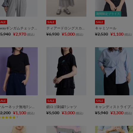
期間限定プライス
期間限定プライス
SALE
SALE
SALE
2wayギンガムチェックブラウス
ティアードロングスカート
キャミソール
5,940
¥2,970
¥6,930
¥5,000
¥2,530
¥1,100
(税込)
(税込)
(税込)
SALE
SALE
SALE
クルーネック無地Tシャツ
鎖ロゴ刺繍Tシャツ
キャンディストライプシ
2,200
¥1,100
¥5,500
¥3,000
¥5,940
¥3,300
(税込)
(税込)
(税込)
1