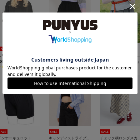
SALE
SALE
SALE
スリーブロゴ刺繍Tシャツ
ティアードミニスカート
ボックスプリーツミニスカ
3,300
¥2,750
¥4,400
¥3,000
¥5,500
¥3,000
(税込)
(税込)
(税込)
5
8
4
SALE
SALE
SALE
インナーキュロット
キャンディストライプシャツ
チェック柄ロングスカ