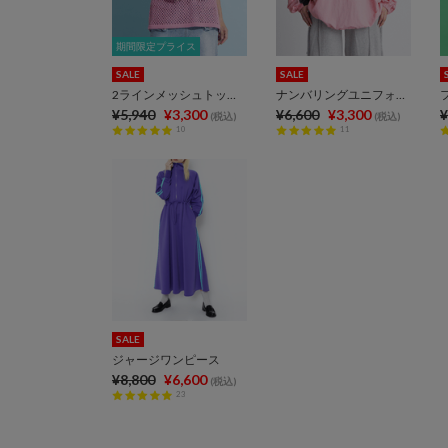
期間限定プライス
期間限定プライス
SALE
SALE
2ラインメッシュトップス
ナンバリングユニフォーム
¥5,940
¥3,300
¥6,600
¥3,300
¥
(税込)
(税込)
10
11
SALE
ジャージワンピース
¥8,800
¥6,600
(税込)
23