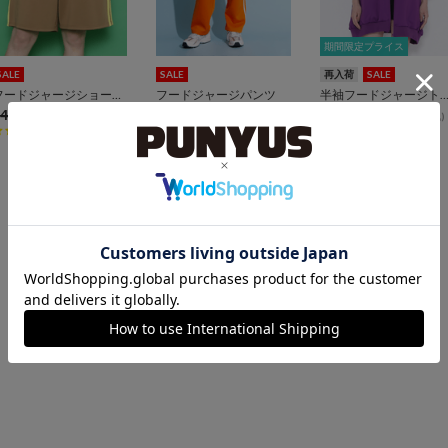
期間限定プライス
期間限定プライス
SALE
SALE
再入荷
SALE
フードジャージショートパンツ
フードジャージパンツ
半袖フードジャージト
4,950
¥4,000
¥5,499
¥4,000
¥6,600
¥5,500
(税込)
(税込)
(税込)
34
96
12