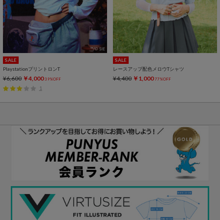
SALE
SALE
PlaystationプリントロンT
レースアップ配色メロウTシャツ
¥6,600
￥4,000
¥4,400
￥1,000
39%OFF
77%OFF
1