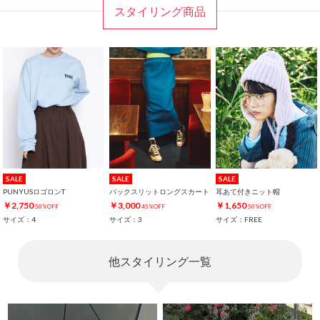
スタイリング商品
SALE
SALE
SALE
PUNYUSロゴロンT
バックスリットロングスカート
耳あて付きニット帽
￥2,750
￥3,000
￥1,650
50%OFF
45%OFF
50%OFF
サイズ：4
サイズ：3
サイズ：FREE
他スタイリング一覧