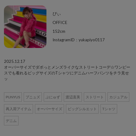
ぴぃ
OFFICE
152cm
InstagramID：yukapiyo0117
2025.12.17
オーバーサイズでダボっとメンズライクなストリートコーデ☆ワンピー
スでも着れるビッグサイズのTシャツにデニムハーフパンツをチラ見せ
ッ
PUNYUS
プニュズ
ぷにゅず
渡辺直美
ストリート
カジュアル
再入荷アイテム
オーバーサイズ
ビッグシルエット
Tシャツ
デニム