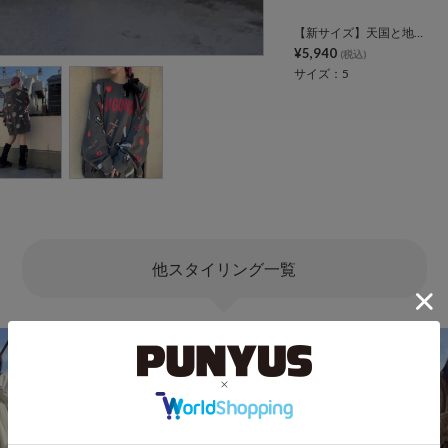
【新サイズ】天国と地獄総柄スウェット
¥5,940
(税込)
サイズ：5
他スタイリング一覧