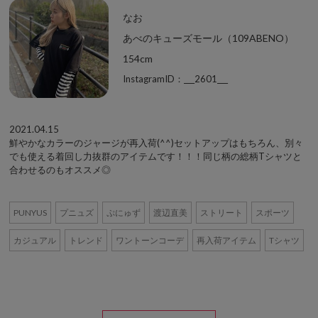
なお
あべのキューズモール（109ABENO）
154cm
InstagramID：___2601___
2021.04.15
鮮やかなカラーのジャージが再入荷(^^)セットアップはもちろん、別々
でも使える着回し力抜群のアイテムです！！！同じ柄の総柄Tシャツと
合わせるのもオススメ◎
PUNYUS
プニュズ
ぷにゅず
渡辺直美
ストリート
スポーツ
カジュアル
トレンド
ワントーンコーデ
再入荷アイテム
Tシャツ