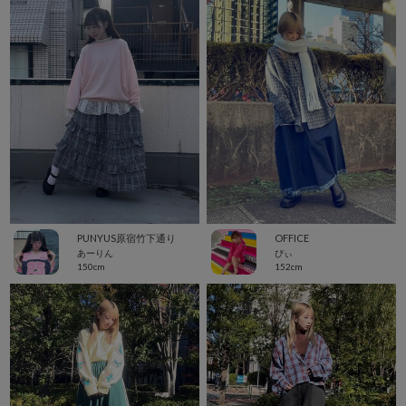
PUNYUS原宿竹下通り
OFFICE
あーりん
ぴぃ
150cm
152cm