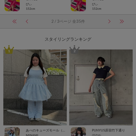
ぴぃ
ぴぃ
152cm
152cm
2 / 3ページ 全35件
スタイリングランキング
1
2
あべのキューズモール（109ABENO）
PUNYUS原宿竹下通り
MINAMI
ほのか