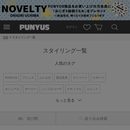
ログイン
TOP
スタイリング一覧
スタイリング一覧
人気のタグ
PUNYUS
プニュズ
ぷにゅず
渡辺直美
ストリート
スポーツ
カジュアル
ガーリー
シンプルコーデ
ナチュラル
トレンド
もっと見る
ワントーンコーデ
新作アイテム
再入荷アイテム
オーバーサイズ
ビッグシルエット
Tシャツ
デニム
ワンピース
シャツコーデ
並び順
絞り込み検索