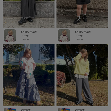
SHIBUYA109
SHIBUYA109
アリサ
アリサ
156cm
156cm
OFFICE
OFFICE