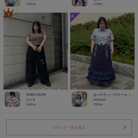
150cm
159cm
3
4
SHIBUYA109
あべのキューズモール（109ABENO）
みさき
MINAMI
163cm
150cm
スタッフ一覧を見る