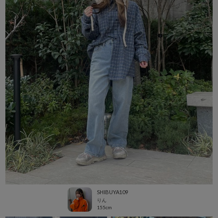
SHIBUYA109
りん
155cm