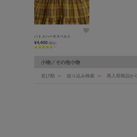
ハトメハーネスベルト
¥4,400
(税込)
6
小物／その他小物
並び順
絞り込み検索
再入荷商品か