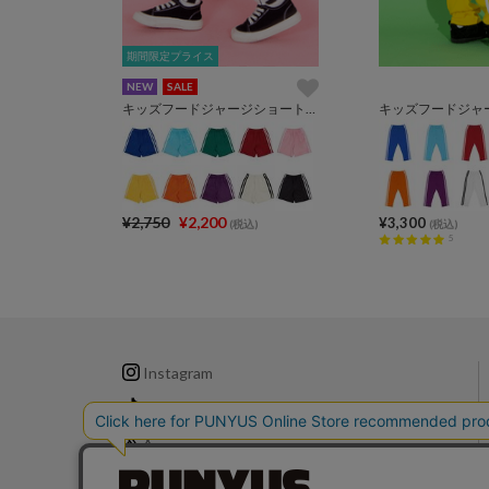
期間限定プライス
期間限定プライス
NEW
SALE
キッズフードジャージショートパンツ
キッズフードジャ
¥2,750
¥2,200
¥3,300
(税込)
(税込)
5
Instagram
TikTok
X
LINE