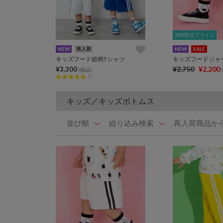
期間限定プライス
期間限定プライス
NEW
再入荷
NEW
SALE
キッズフード総柄Tシャツ
¥2,750
¥2,200
¥3,300
(税込)
21
キッズ／キッズボトムス
並び順
絞り込み検索
再入荷商品か