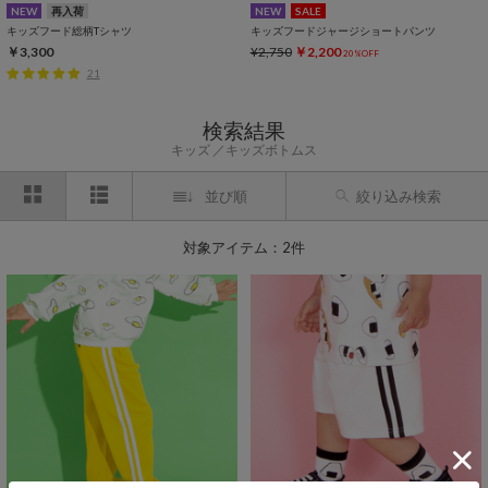
NEW
再入荷
NEW
SALE
キッズフード総柄Tシャツ
キッズフードジャージショートパンツ
￥3,300
¥2,750
￥2,200
20%OFF
21
検索結果
キッズ
キッズボトムス
並び順
絞り込み検索
対象アイテム：2件