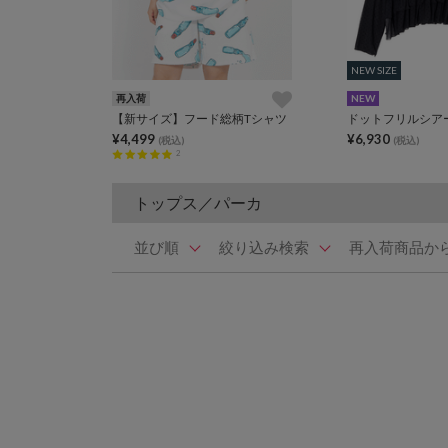
NEW SIZE
NEW SIZE
再入荷
NEW
【新サイズ】フード総柄Tシャツ
ドットフリルシア
¥4,499
¥6,930
(税込)
(税込)
2
トップス／パーカ
並び順
絞り込み検索
再入荷商品か