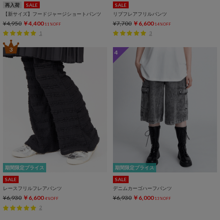
再入荷
SALE
SALE
【新サイズ】フードジャージショートパンツ
リブフレアフリルパンツ
¥4,950
￥4,400
¥7,700
￥6,600
11%OFF
14%OFF
1
3
3
4
期間限定プライス
期間限定プライス
SALE
SALE
レースフリルフレアパンツ
デニムカーゴハーフパンツ
¥6,930
￥6,600
¥6,930
￥6,000
4%OFF
13%OFF
2