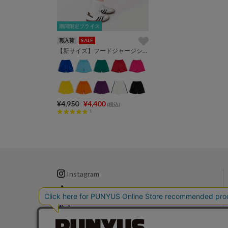
期間限定プライス
期間限定プライス
再入荷
SALE
【新サイズ】フードジャージショートパンツ
¥4,950
¥4,400
(税込)
1
Instagram
TikTok
X
LINE