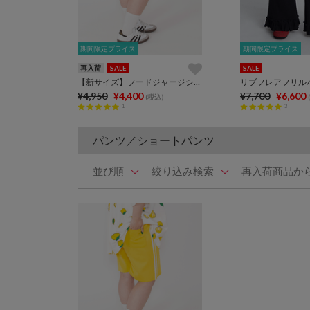
期間限定プライス
期間限定プライス
期間限定プライス
期間限定プライス
再入荷
SALE
SALE
【新サイズ】フードジャージショートパンツ
リブフレアフリル
¥4,950
¥4,400
¥7,700
¥6,600
(税込)
1
3
パンツ／ショートパンツ
並び順
絞り込み検索
再入荷商品か