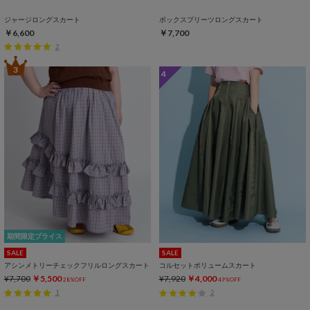
ジャージロングスカート
ボックスプリーツロングスカート
￥6,600
￥7,700
2
3
4
期間限定プライス
SALE
SALE
アシンメトリーチェックフリルロングスカート
コルセットボリュームスカート
¥7,700
￥5,500
¥7,920
￥4,000
28%OFF
49%OFF
1
2