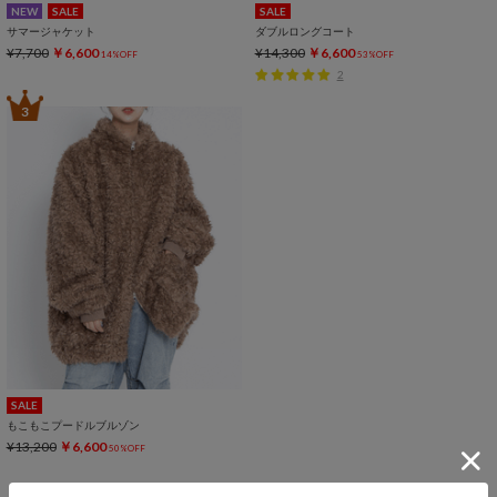
NEW
SALE
SALE
サマージャケット
ダブルロングコート
¥7,700
￥6,600
¥14,300
￥6,600
14%OFF
53%OFF
2
3
SALE
もこもこプードルブルゾン
¥13,200
￥6,600
50%OFF