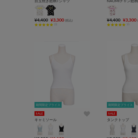
目玉焼き総柄Tシャツ
NAOMIチャン総
¥4,400
¥3,300
¥4,400
¥3,300
(税込)
22
15
期間限定プライス
期間限定プライス
期間限定プライス
期間限定プライス
SALE
SALE
キャミソール
タンクトップ