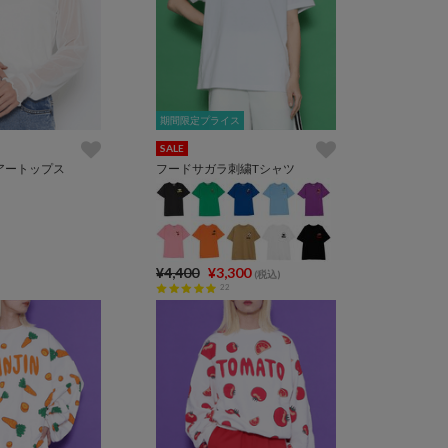
期間限定プライス
期間限定プライス
SALE
アートップス
フードサガラ刺繍Tシャツ
¥4,400
¥3,300
(税込)
22