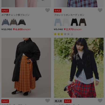
SALE
SALE
ボア襟チェック柄ブルゾン
フロントリボンカーディガン
¥12,980
￥6,600
¥5,940
￥2,970
49%OFF
50%OFF
1
SALE
再入荷
SALE