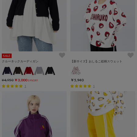
SALE
クルーネックカーディガン
【新サイズ】おしるこ総柄スウェット
¥4,950
￥3,000
￥5,940
39%OFF
1
1