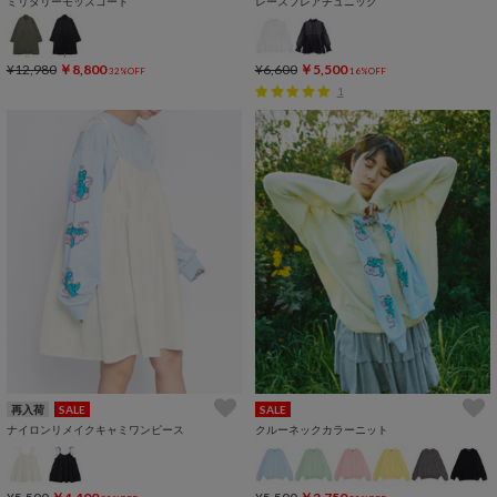
ミリタリーモッズコート
レースフレアチュニック
¥12,980
￥8,800
¥6,600
￥5,500
32%OFF
16%OFF
1
再入荷
SALE
SALE
ナイロンリメイクキャミワンピース
クルーネックカラーニット