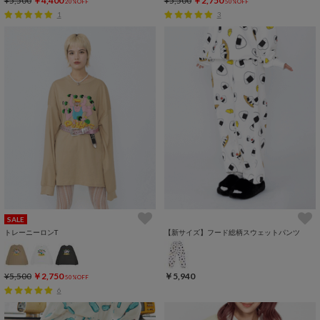
¥5,500
￥4,400
¥5,500
￥2,750
20%OFF
50%OFF
1
3
SALE
トレーニーロンT
【新サイズ】フード総柄スウェットパンツ
¥5,500
￥2,750
￥5,940
50%OFF
6