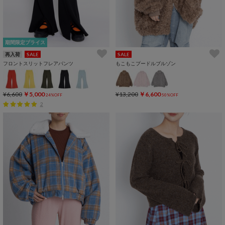
期間限定プライス
再入荷
SALE
SALE
フロントスリットフレアパンツ
もこもこプードルブルゾン
¥6,600
￥5,000
¥13,200
￥6,600
24%OFF
50%OFF
2