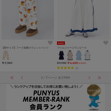
SALE
【新サイズ】フード総柄スウェットパンツ
フリルジャージワンピース
￥5,940
¥9,900
￥6,600
33%OFF
13
5 / 7ページ 全198件