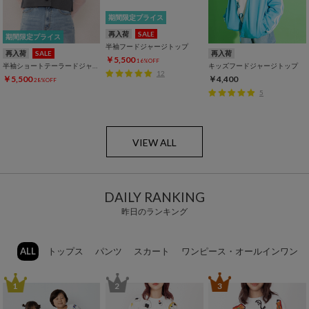
期間限定プライス
再入荷
SALE
期間限定プライス
半袖フードジャージトップ
再入荷
SALE
再入荷
￥5,500
16%OFF
半袖ショートテーラードジャケット
キッズフードジャージトップ
12
￥5,500
￥4,400
28%OFF
5
VIEW ALL
DAILY RANKING
昨日のランキング
ALL
トップス
パンツ
スカート
ワンピース・オールインワン
1
2
3