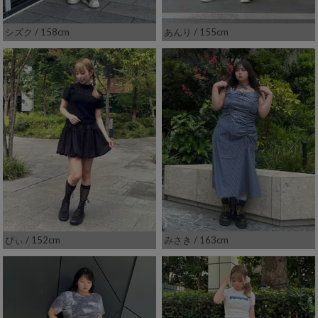
シズク
/ 158cm
あんり
/ 155cm
ぴぃ
/ 152cm
みさき
/ 163cm