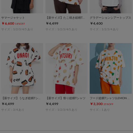
サマージャケット
【新サイズ】たこ焼き総柄Tシャツ
グラデーションシアートップス
￥6,600
￥4,499
￥4,400
14%OFF
サイズ：1/2/3/4/5 あり
サイズ：1/2/3/4/5 あり
サイズ：1/2/3/4 あり
【新サイズ】うなぎ総柄Tシャツ
【新サイズ】祭り総柄Tシャツ
フード総柄Tシャツ(LEMON NINJIN EDAMAME)
￥4,499
￥4,499
￥3,300
25%OFF
サイズ：3/4 あり
サイズ：1/2/3/4/5 あり
サイズ：1 あり