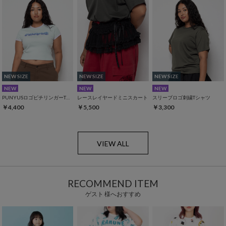
NEW SIZE
NEW SIZE
NEW SIZE
NEW
NEW
NEW
PUNYUSロゴピチリンガーTシャツ
レースレイヤードミニスカート
スリーブロゴ刺繍Tシャツ
￥4,400
￥5,500
￥3,300
VIEW ALL
RECOMMEND ITEM
ゲスト 様へおすすめ