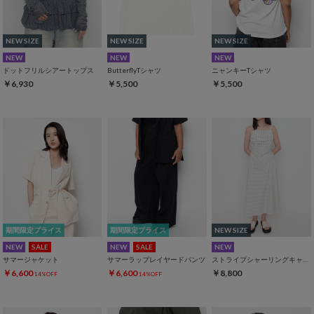
NEW SIZE
NEW SIZE
NEW SIZE
NEW
NEW
NEW
ドットフリルシアートップス
ButterflyTシャツ
ニャンキーTシャツ
￥6,930
￥5,500
￥5,500
期間限定プライス
期間限定プライス
NEW SIZE
NEW
SALE
NEW
SALE
NEW
サマージャケット
サマーラップレイヤードパンツ
ストライプシャーリングキャミワンピース
￥6,600
￥6,600
￥8,800
14%OFF
14%OFF