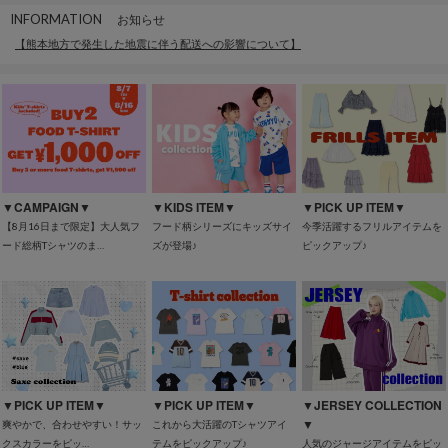
INFORMATION
お知らせ
【熊本地方で発生した地震に伴う配送への影響について】
▼CAMPAIGN▼
▼KIDS ITEM▼
▼PICK UP ITEM▼
【8月16日まで限定】大人気フ
フード柄シリーズにキッズサイ
今季活躍するフリルアイテムを
ード総柄Tシャツのま…
ズが登場♪
ピックアップ♪
▼PICK UP ITEM▼
▼PICK UP ITEM▼
▼JERSEY COLLECTION
▼
爽やかで、合わせやすい！サッ
これから大活躍のTシャツアイ
クスカラーをピッ…
テムをピックアップ♪
人気のジャージアイテムをピッ