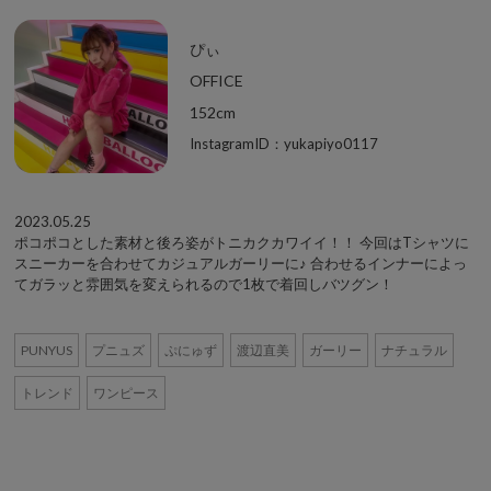
ぴぃ
OFFICE
152cm
InstagramID：yukapiyo0117
2023.05.25
ポコポコとした素材と後ろ姿がトニカクカワイイ！！ 今回はTシャツに
スニーカーを合わせてカジュアルガーリーに♪ 合わせるインナーによっ
てガラッと雰囲気を変えられるので1枚で着回しバツグン！
PUNYUS
プニュズ
ぷにゅず
渡辺直美
ガーリー
ナチュラル
トレンド
ワンピース