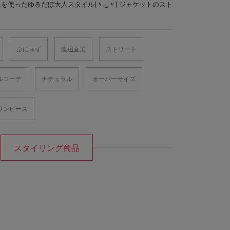
使ったゆるだぼ大人スタイル(〃._.〃) ジャケットのスト
ぷにゅず
渡辺直美
ストリート
ルコーデ
ナチュラル
オーバーサイズ
ワンピース
スタイリング商品