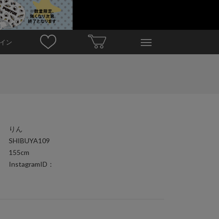
イン
りん
SHIBUYA109
155cm
InstagramID：