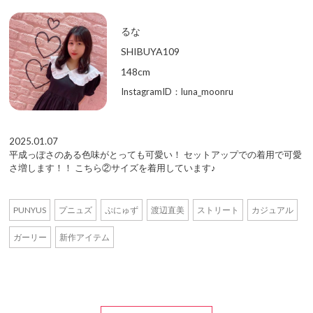
るな
SHIBUYA109
148cm
InstagramID：luna_moonru
2025.01.07
平成っぽさのある色味がとっても可愛い！ セットアップでの着用で可愛
さ増します！！ こちら②サイズを着用しています♪
PUNYUS
プニュズ
ぷにゅず
渡辺直美
ストリート
カジュアル
ガーリー
新作アイテム