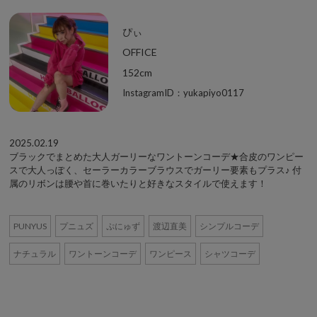
ぴぃ
OFFICE
152cm
InstagramID：yukapiyo0117
2025.02.19
ブラックでまとめた大人ガーリーなワントーンコーデ★合皮のワンピー
スで大人っぽく、セーラーカラーブラウスでガーリー要素もプラス♪ 付
属のリボンは腰や首に巻いたりと好きなスタイルで使えます！
PUNYUS
プニュズ
ぷにゅず
渡辺直美
シンプルコーデ
ナチュラル
ワントーンコーデ
ワンピース
シャツコーデ