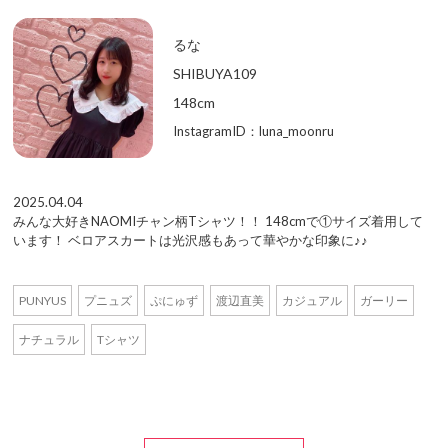
るな
SHIBUYA109
148cm
InstagramID：luna_moonru
2025.04.04
みんな大好きNAOMIチャン柄Tシャツ！！ 148cmで①サイズ着用して
います！ ベロアスカートは光沢感もあって華やかな印象に♪♪
PUNYUS
プニュズ
ぷにゅず
渡辺直美
カジュアル
ガーリー
ナチュラル
Tシャツ