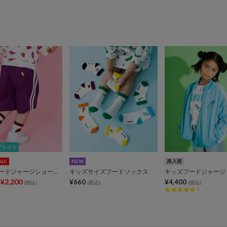
プライス
プライス
ALE
NEW
再入荷
キッズフードジャージショートパンツ
キッズサイズフードソックス
キッズフードジャージ
¥2,200
¥660
¥4,400
(税込)
(税込)
(税込)
5