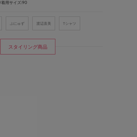
/着用サイズ:90
ぷにゅず
渡辺直美
Tシャツ
スタイリング商品