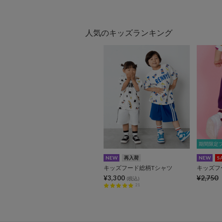
人気のキッズランキング
期間限定
期間限定
NEW
再入荷
NEW
S
キッズフード総柄Tシャツ
¥2,750
¥3,300
(税込)
21