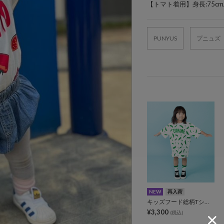
【トマト着用】身長:75cm
PUNYUS
プニュズ
NEW
再入荷
キッズフード総柄Tシャツ
¥3,300
(税込)