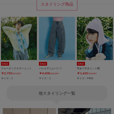
スタイリング商品
SALE
SALE
SALE
クルーネックカラーニット
バレルデニムパンツ
耳あて付きニット帽
￥2,750
￥4,400
￥1,650
50%OFF
42%OFF
50%OFF
サイズ：1
サイズ：1
サイズ：FREE
他スタイリング一覧