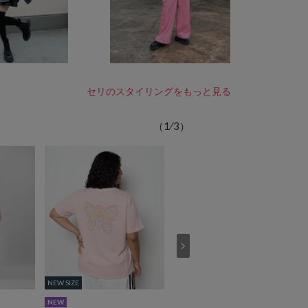
セリのスタイリングをもっと見る
（
1
⁄
3
）
NEW SIZE
NEW SIZE
NEW
再入荷