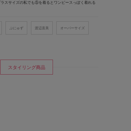
プラスサイズの私でも⑤を着るとワンピースっぽく着れる
ぷにゅず
渡辺直美
オーバーサイズ
スタイリング商品