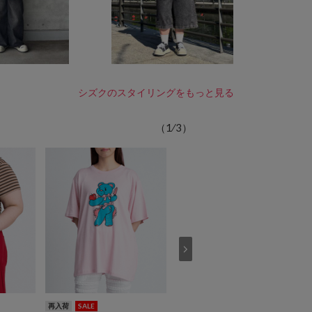
シズクのスタイリングをもっと見る
（
1
⁄
3
）
再入荷
SALE
再入荷