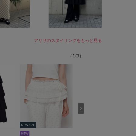
アリサのスタイリングをもっと見る
（
1
⁄
3
）
NEW SIZE
NEW SIZE
期間限定プライス
期間限定プライス
NEW
NEW
SALE