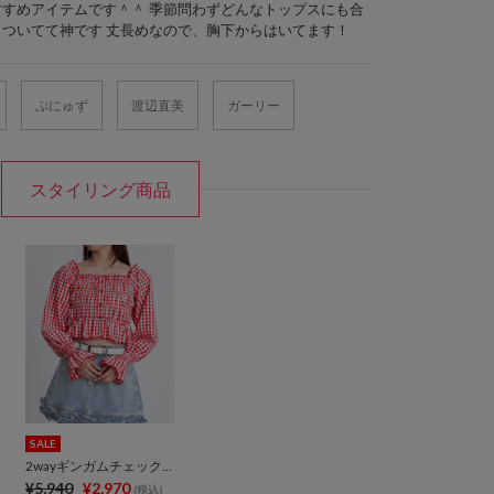
すめアイテムです＾＾ 季節問わずどんなトップスにも合
ついてて神です 丈長めなので、胸下からはいてます！
ぷにゅず
渡辺直美
ガーリー
スタイリング商品
SALE
2wayギンガムチェックブラウス
¥5,940
¥2,970
(税込)