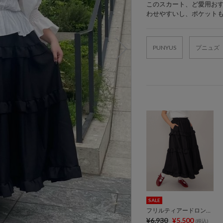
このスカート、ど愛用おす
わせやすいし、ポケットも
PUNYUS
プニュズ
SALE
フリルティアードロングスカート
¥6,930
¥5,500
(税込)