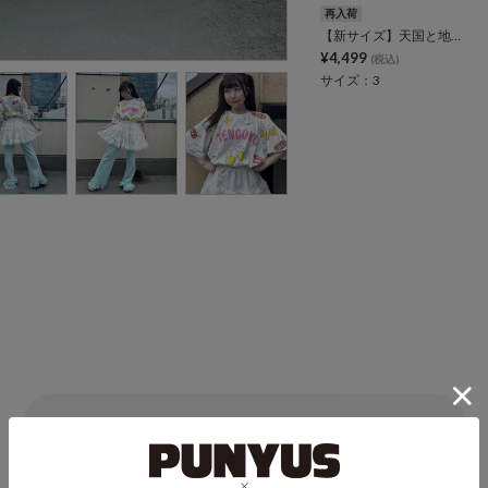
再入荷
【新サイズ】天国と地獄総柄Tシャツ
¥4,499
(税込)
サイズ：3
他スタイリング一覧