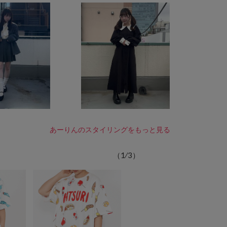
あーりんのスタイリングをもっと見る
（
1
⁄
3
）