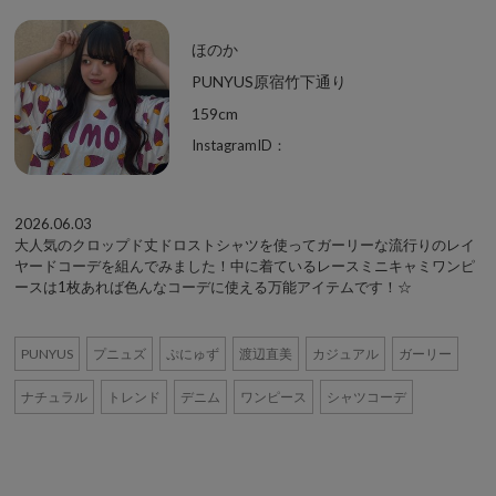
ほのか
PUNYUS原宿竹下通り
159cm
InstagramID：
2026.06.03
大人気のクロップド丈ドロストシャツを使ってガーリーな流行りのレイ
ヤードコーデを組んでみました！中に着ているレースミニキャミワンピ
ースは1枚あれば色んなコーデに使える万能アイテムです！☆
PUNYUS
プニュズ
ぷにゅず
渡辺直美
カジュアル
ガーリー
ナチュラル
トレンド
デニム
ワンピース
シャツコーデ