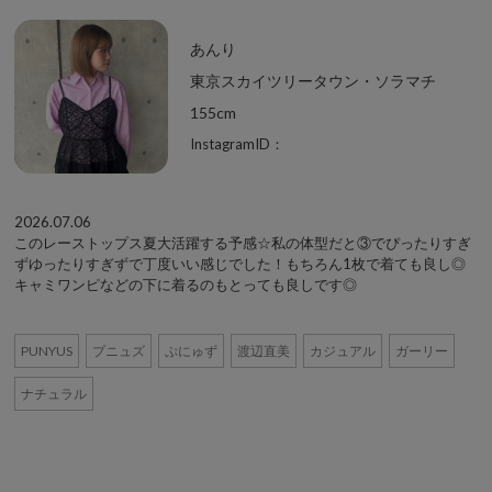
あんり
東京スカイツリータウン・ソラマチ
155cm
InstagramID：
2026.07.06
このレーストップス夏大活躍する予感☆私の体型だと③でぴったりすぎ
ずゆったりすぎずで丁度いい感じでした！もちろん1枚で着ても良し◎
キャミワンピなどの下に着るのもとっても良しです◎
PUNYUS
プニュズ
ぷにゅず
渡辺直美
カジュアル
ガーリー
ナチュラル