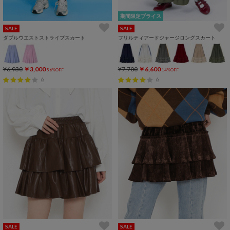
期間限定プライス
SALE
SALE
ダブルウエストストライプスカート
フリルティアードジャージロングスカート
¥6,930
￥3,000
¥7,700
￥6,600
56%OFF
14%OFF
6
6
SALE
SALE