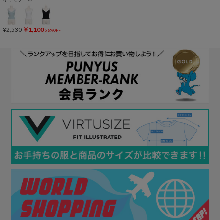
¥2,530
￥1,100
56%OFF