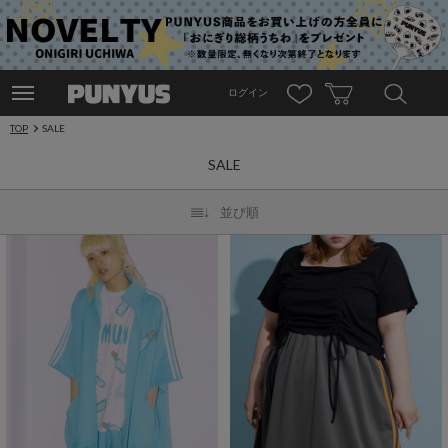
ログイン
TOP
SALE
SALE
並び順