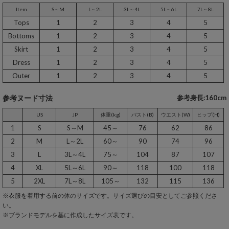
Item
S～M
L～2L
3L～4L
5L～6L
7L～8L
Tops
1
2
3
4
5
Bottoms
1
2
3
4
5
Skirt
1
2
3
4
5
Dress
1
2
3
4
5
Outer
1
2
3
4
5
参考ヌード寸法
参考身長:160cm
US
JP
体重(kg)
バスト(B)
ウエスト(W)
ヒップ(H)
1
S
S～M
45～
76
62
86
2
M
L～2L
60～
90
74
96
3
L
3L～4L
75～
104
87
107
4
XL
5L～6L
90～
118
100
118
5
2XL
7L～8L
105～
132
115
136
※衣服を着用する前の体のサイズです。サイズ選びの目安としてご参照くださ
い。
※ブランドモデルを基に作成したサイズ表です。