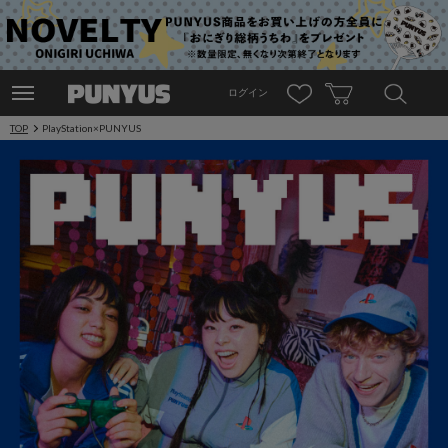
ログイン
TOP
PlayStation×PUNYUS