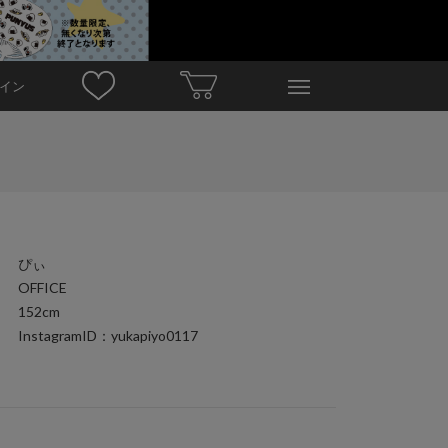
イン
ぴぃ
OFFICE
152cm
InstagramID：yukapiyo0117