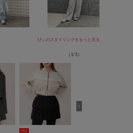
ぴぃのスタイリングをもっと見る
（
1
⁄
3
）
SALE
SALE