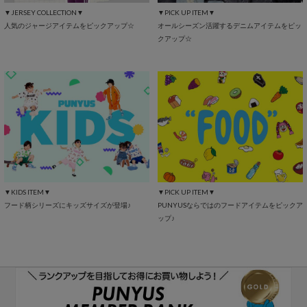
▼JERSEY COLLECTION▼
▼PICK UP ITEM▼
人気のジャージアイテムをピックアップ☆
オールシーズン活躍するデニムアイテムをピッ
クアップ☆
▼KIDS ITEM▼
▼PICK UP ITEM▼
フード柄シリーズにキッズサイズが登場♪
PUNYUSならではのフードアイテムをピックア
ップ♪