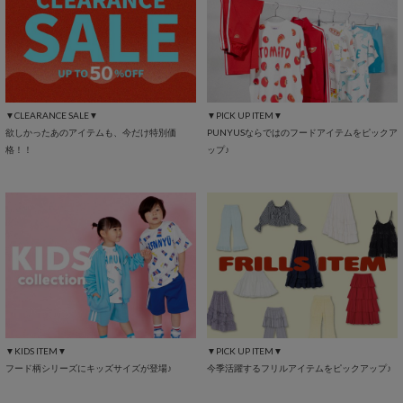
▼CLEARANCE SALE▼
▼PICK UP ITEM▼
欲しかったあのアイテムも、今だけ特別価
PUNYUSならではのフードアイテムをピックア
格！！
ップ♪
▼KIDS ITEM▼
▼PICK UP ITEM▼
フード柄シリーズにキッズサイズが登場♪
今季活躍するフリルアイテムをピックアップ♪